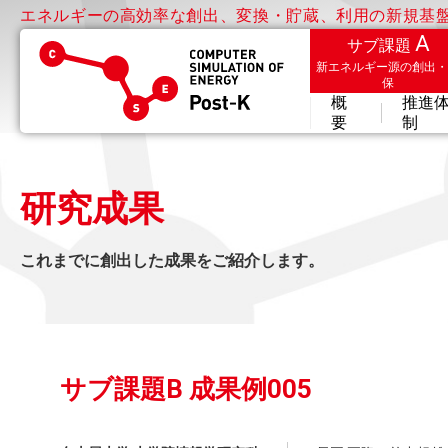
エネルギーの高効率な創出、変換・貯蔵、利用の新規基
A
サブ課題
新エネルギー源の創出
保
概
推進
要
制
研究成果
これまでに創出した成果をご紹介します。
サブ課題B 成果例005