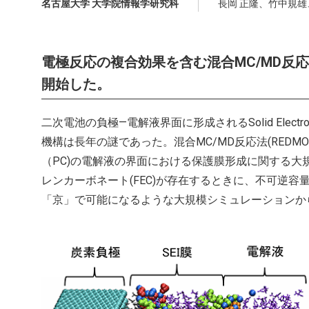
名古屋大学 大学院情報学研究科
長岡 正隆、竹中規
電極反応の複合効果を含む混合MC/MD反
開始した。
二次電池の負極—電解液界面に形成されるSolid Electrol
機構は長年の謎であった。混合MC/MD反応法(RED
（PC)の電解液の界面における保護膜形成に関する
レンカーボネート(FEC)が存在するときに、不可逆
「京」で可能になるような大規模シミュレーションか